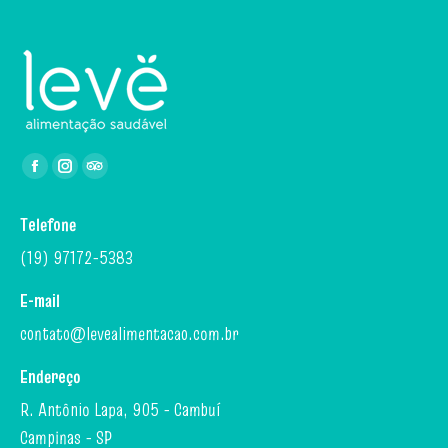
Encontre-nos em:
Facebook
Instagram
TripAdvisor
page
page
page
Telefone
opens
opens
opens
in
in
in
(19) 97172-5383
new
new
new
E-mail
window
window
window
contato@levealimentacao.com.br
Endereço
R. Antônio Lapa, 905 - Cambuí
Campinas - SP